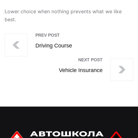
Lower choice when nothing prevents what we like
best.
PREV POST
Driving Course
NEXT POST
Vehicle Insurance